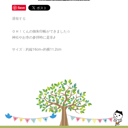
Save
通報する
ＯＨ！くんの御朱印帳ができました☆
神社やお寺の参拝時に是非♪
サイズ：約縦16cm×約横11.2cm