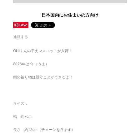
日本国内にお住まいの方向け
Save
通報する
OH!くんの干支マスコットが入荷！
2026年は 午（うま）
頭の被り物は脱ぐことができるよ！
サイズ：
幅 約7cm
長さ 約12cm（チェーンを含まず）